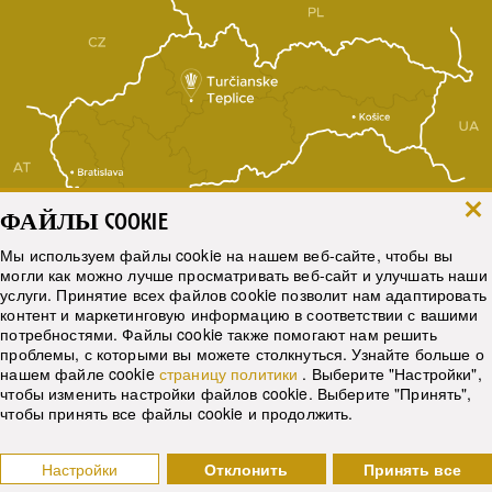
ФАЙЛЫ COOKIE
Мы используем файлы cookie на нашем веб-сайте, чтобы вы
могли как можно лучше просматривать веб-сайт и улучшать наши
услуги. Принятие всех файлов cookie позволит нам адаптировать
Показать карту
контент и маркетинговую информацию в соответствии с вашими
потребностями. Файлы cookie также помогают нам решить
проблемы, с которыми вы можете столкнуться. Узнайте больше о
нашем файле cookie
страницу политики
. Выберите "Настройки",
Live webcamera
чтобы изменить настройки файлов cookie. Выберите "Принять",
чтобы принять все файлы cookie и продолжить.
© 2017 Slovenské liečebné kúpele Turčianske Teplice, a.s.
Настройки
Отклонить
Принять все
Web by WebCreators.sk
|
Webhosting
-
HostCreators