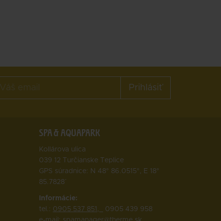
Prihlásiť
SPA & AQUAPARK
Kollárova ulica
039 12 Turčianske Teplice
GPS súradnice: N 48° 86.0515°, E 18°
85.7828΄
Informácie:
tel.:
0905 537 851,
0905 439 958
e-mail:
spamanager@therme.sk