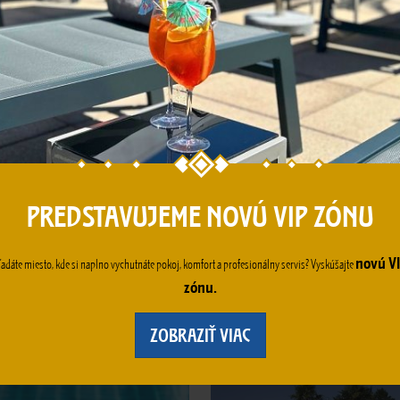
PROCEDÚRY
PREDSTAVUJEME NOVÚ VIP ZÓNU
novú V
ľadáte miesto, kde si naplno vychutnáte pokoj, komfort a profesionálny servis? Vyskúšajte
zónu.
DETSKÉ VSTUPY
ZOBRAZIŤ VIAC