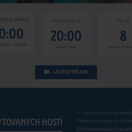
ORENÉ DENNE
Otvorený až do
Pre vás
0:00
20:00
8
delok - nedeľa)
každý deň
skvelých atra
LIVESTREAM
3 - hodinový vstup za špeci
YTOVANÝCH HOSTÍ
Exkluzívne bonusy vo forme
Zvýhodnené služby pre ubyt