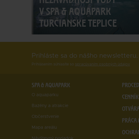
V SPA & AQUAPARK
TURČIANSKE TEPLICE
Prihláste sa do nášho newsletteru.
Prihlásením súhlasíte so
spracúvaním osobných údajov
SPA & AQUAPARK
PROCE
O aquaparku
CENNÍK
Bazény a atrakcie
OTVÁRA
Občerstvenie
PRÁCA 
Mapa areálu
OCHRA
Návštevný poriadok