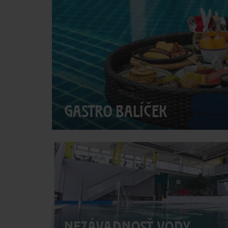
GASTRO BALÍČEK
NEZÁVADNOSŤ VODY