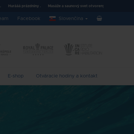
ny .
Masáže a saunový svet otvorený.
ream
Facebook
Slovenčina
E-shop
Otváracie hodiny a kontakt