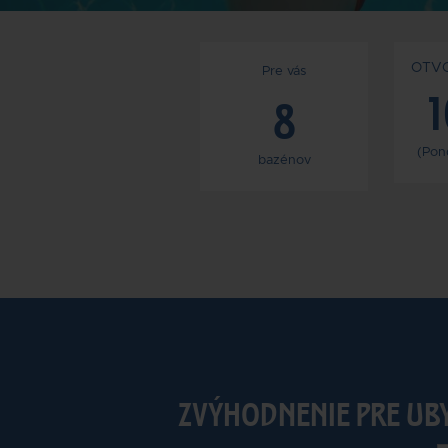
OTV
Pre vás
1
8
(Pon
bazénov
ZVÝHODNENIE PRE UB