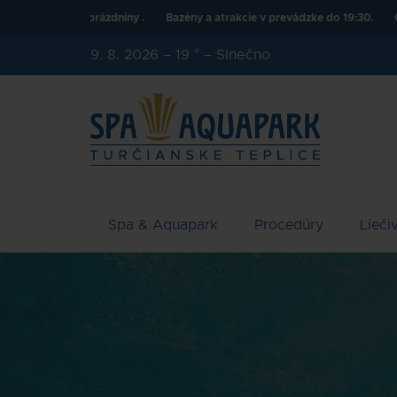
zdniny .
Bazény a atrakcie v prevádzke do 19:30.
Otvorené denne od 1
9. 8. 2026
–
19 °
–
Slnečno
Spa & Aquapark
Procedúry
Lieči