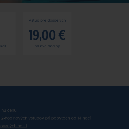
Vstup pre dospelých
19,00 €
kcií
na dve hodiny
álnu cenu
 2-hodinových vstupov pri pobytoch od 14 nocí
ovaných hostí