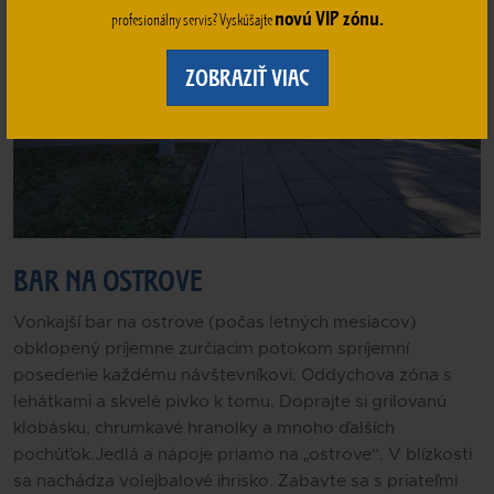
novú VIP zónu.
profesionálny servis? Vyskúšajte
ZOBRAZIŤ VIAC
BAR NA OSTROVE
Vonkajší bar na ostrove (počas letných mesiacov)
obklopený príjemne zurčiacim potokom spríjemní
posedenie každému návštevníkovi. Oddychova zóna s
lehátkami a skvelé pivko k tomu. Doprajte si grilovanú
klobásku, chrumkavé hranolky a mnoho ďalších
pochúťok.Jedlá a nápoje priamo na „ostrove“. V blízkosti
sa nachádza volejbalové ihrisko. Zabavte sa s priateľmi