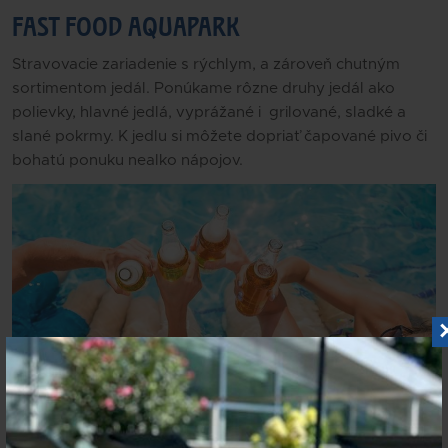
FAST FOOD AQUAPARK
Stravovacie zariadenie s rýchlym, a zároveň chutným
sortimentom jedál. Ponúkame rôzne druhy jedál ako
polievky, hlavné jedlá, vyprážané i grilované, sladké a
slané pokrmy. K jedlu si môžete dopriať čapované pivo či
bohatú ponuku nealko nápojov.