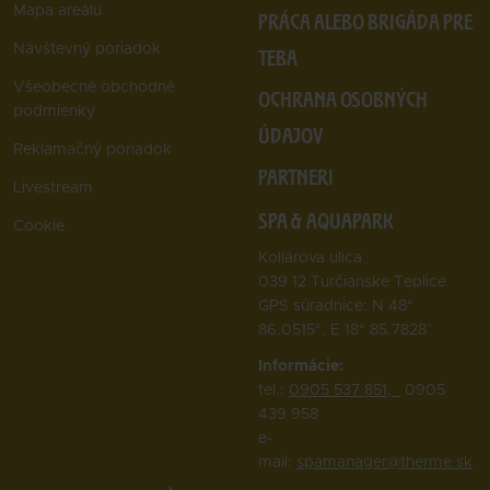
Mapa areálu
PRÁCA ALEBO BRIGÁDA PRE
Návštevný poriadok
TEBA
Všeobecné obchodné
OCHRANA OSOBNÝCH
podmienky
ÚDAJOV
Reklamačný poriadok
PARTNERI
Livestream
SPA & AQUAPARK
Cookie
Kollárova ulica
039 12 Turčianske Teplice
GPS súradnice: N 48°
86.0515°, E 18° 85.7828΄
Informácie:
tel.:
0905 537 851,
0905
439 958
e-
mail:
spamanager@therme.sk