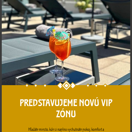
BAR SPA
Priestranný bar sa nachádza medzi bazénmi v kľudovej
zóne časti SPA s príjemným posedením s priamym
výhľadom na bazény. Bar ponúka širokú paletu
alkoholických a nealkoholických nápojov, rôzne druhy
teplých a studených nápojov, lahodné chute rôznych
druhov horúcich čokolád.V letných mesiacoch je k
dispozícii mini terasa a zóna s lehátkami .Pre deti je k
dispozícii detské ihrisko so skvelým skákacím hradom a
pinpongovými stolmi.
PREDSTAVUJEME NOVÚ VIP
ZÓNU
Hľadáte miesto, kde si naplno vychutnáte pokoj, komfort a