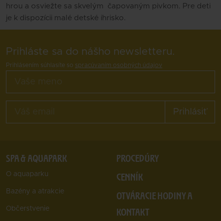
hrou a osviežte sa skvelým čapovaným pivkom. Pre deti
je k dispozícii malé detské ihrisko.
Prihláste sa do nášho newsletteru.
Prihlásením súhlasíte so
spracúvaním osobných údajov
Prihlásiť
SPA & AQUAPARK
PROCEDÚRY
O aquaparku
CENNÍK
Bazény a atrakcie
OTVÁRACIE HODINY A
Občerstvenie
KONTAKT