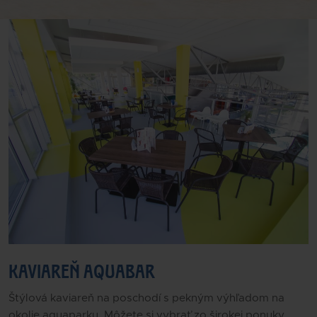
KAVIAREŇ AQUABAR
Štýlová kaviareň na poschodí s pekným výhľadom na
okolie aquaparku. Môžete si vybrať zo širokej ponuky