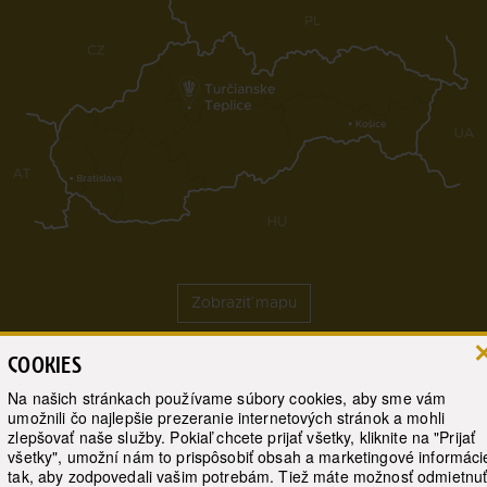
Zobraziť mapu
COOKIES
Live webcamera
Na našich stránkach používame súbory cookies, aby sme vám
umožnili čo najlepšie prezeranie internetových stránok a mohli
zlepšovať naše služby. Pokiaľ chcete prijať všetky, kliknite na "Prijať
© 2017 Slovenské liečebné kúpele Turčianske Teplice, a.s.
všetky", umožní nám to prispôsobiť obsah a marketingové informáci
tak, aby zodpovedali vašim potrebám. Tiež máte možnosť odmietnu
Web by WebCreators.sk
|
Webhosting
-
HostCreators