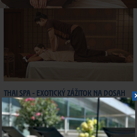
THAI SPA - EXOTICKÝ ZÁŽITOK NA DOSAH
Ochutnajte kúsok exotiky u nás, priamo v srdci Slovenska,
s autentickými thajskými masážami, ktoré uvoľnia vaše
telo a doprajú pokoj...
Zobraziť viac