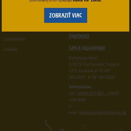
Návštevný poriadok
TEBA
Všeobecné obchodné
ZOBRAZIŤ VIAC
OCHRANA OSOBNÝCH
podmienky
ÚDAJOV
Reklamačný poriadok
PARTNERI
Livestream
SPA & AQUAPARK
Cookie
Kollárova ulica
039 12 Turčianske Teplice
GPS súradnice: N 48°
86.0515°, E 18° 85.7828΄
Informácie:
tel.:
0905 537 851,
0905
439 958
e-
mail:
spamanager@therme.sk