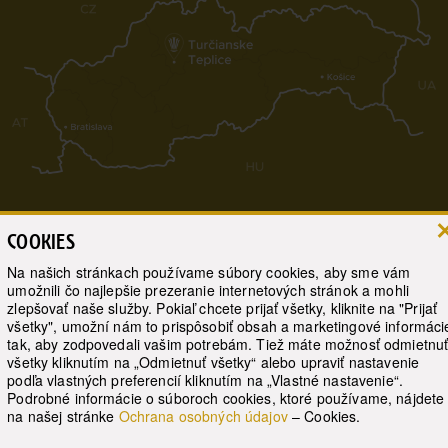
COOKIES
Zobraziť mapu
Na našich stránkach používame súbory cookies, aby sme vám
umožnili čo najlepšie prezeranie internetových stránok a mohli
zlepšovať naše služby. Pokiaľ chcete prijať všetky, kliknite na "Prijať
Live webcamera
všetky", umožní nám to prispôsobiť obsah a marketingové informáci
tak, aby zodpovedali vašim potrebám. Tiež máte možnosť odmietnu
všetky kliknutím na „Odmietnuť všetky“ alebo upraviť nastavenie
© 2017 Slovenské liečebné kúpele Turčianske Teplice, a.s.
podľa vlastných preferencií kliknutím na „Vlastné nastavenie“.
Podrobné informácie o súboroch cookies, ktoré používame, nájdete
Web by WebCreators.sk
|
Webhosting
-
HostCreators
na našej stránke
Ochrana osobných údajov
– Cookies.