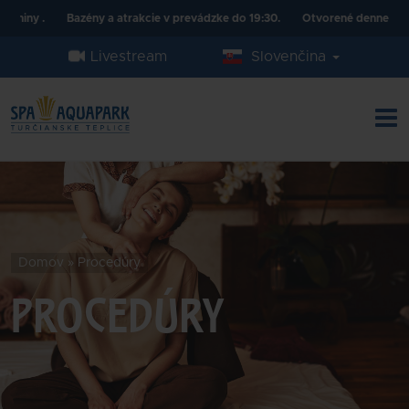
ny .
Bazény a atrakcie v prevádzke do 19:30.
Otvorené denne od 10:00
Livestream
Slovenčina
Domov
»
Procedúry
PROCEDÚRY