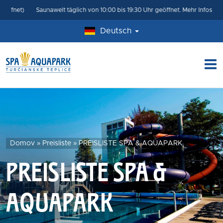
Saunawelt täglich von 10:00 bis 19:30 Uhr geöffnet.
Mehr Infos hier Saunaw
Deutsch
Domov
»
Preisliste
»
PREISLISTE SPA & AQUAPARK
PREISLISTE SPA &
AQUAPARK