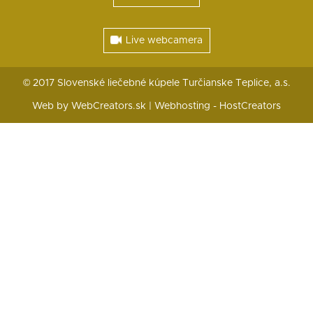
Live webcamera
© 2017 Slovenské liečebné kúpele Turčianske Teplice, a.s.
Web by WebCreators.sk
|
Webhosting
-
HostCreators