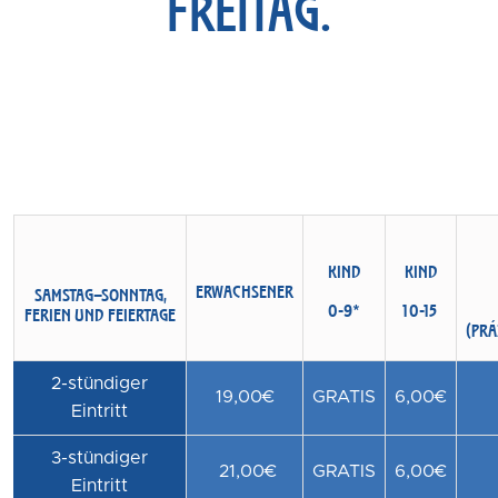
FREITAG.
KIND
KIND
ERWACHSENER
SAMSTAG–SONNTAG,
0-9*
10-15
FERIEN UND FEIERTAGE
(PRÁ
2-stündiger
19,00€
GRATIS
6,00€
Eintritt
3-stündiger
21,00€
GRATIS
6,00€
Eintritt