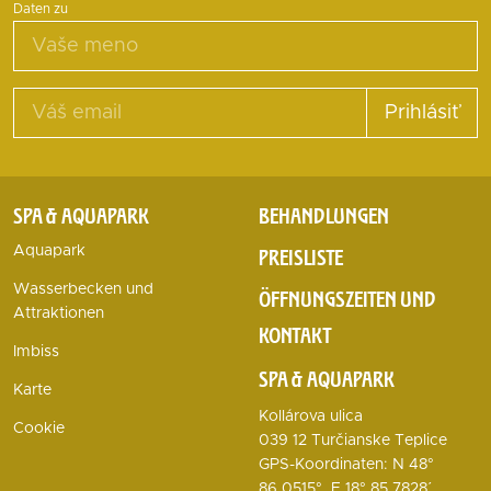
Daten zu
Prihlásiť
SPA & AQUAPARK
BEHANDLUNGEN
Aquapark
PREISLISTE
Wasserbecken und
ÖFFNUNGSZEITEN UND
Attraktionen
KONTAKT
Imbiss
SPA & AQUAPARK
Karte
Kollárova ulica
Cookie
039 12 Turčianske Teplice
GPS-Koordinaten: N 48°
86.0515°, E 18° 85.7828΄